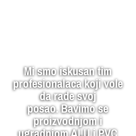
Mi smo iskusan tim
profesionalaca koji vole
da rade svoj
posao. Bavimo se
proizvodnjom i
ugradnjom ALU i PVC