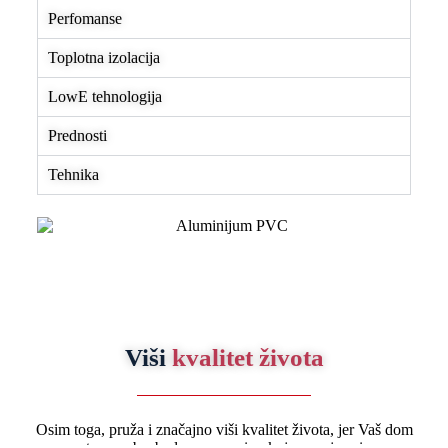
Perfomanse
Toplotna izolacija
LowE tehnologija
Prednosti
Tehnika
Viši
kvalitet života
Osim toga, pruža i značajno viši kvalitet života, jer Vaš dom
pretvara u bezbednu oazu mira, koja nam je svima