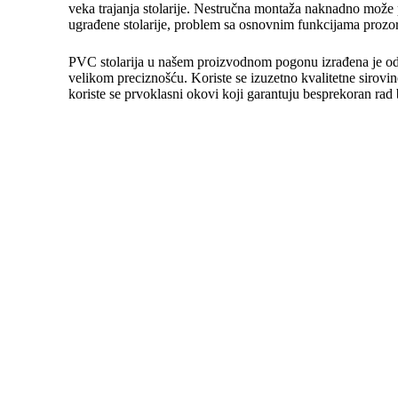
veka trajanja stolarije. Nestručna montaža naknadno mož
ugrađene stolarije, problem sa osnovnim funkcijama prozora
PVC stolarija u našem proizvodnom pogonu izrađena je od 
velikom preciznošću. Koriste se izuzetno kvalitetne sirovin
koriste se prvoklasni okovi koji garantuju besprekoran rad b
Montaža PVC stolarije zahteva stručnost, znanje uz određe
Nestručna montaža PVC stolarije može prouzrokovati znatno
Drugi važan momenat jeste da se prostor između građevinsko
montaža PVC stolarije nije stručno urađena, usled toplotni
ogledaju u teškom otvaranju i zatvaranju stolarije, koja v