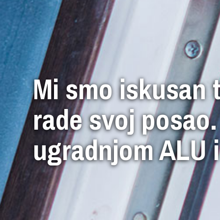
Mi smo iskusan t
rade svoj posao.
ugradnjom ALU i 