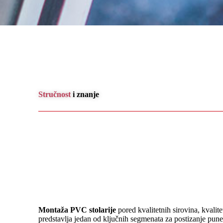
Stručnost
i znanje
Montaža PVC stolarije
pored kvalitetnih sirovina, kvalit
predstavlja jedan od ključnih segmenata za postizanje pun