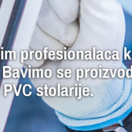
im profesionalaca ko
 Bavimo se proizvo
PVC stolarije.