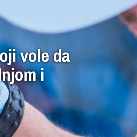
ji vole da
dnjom i