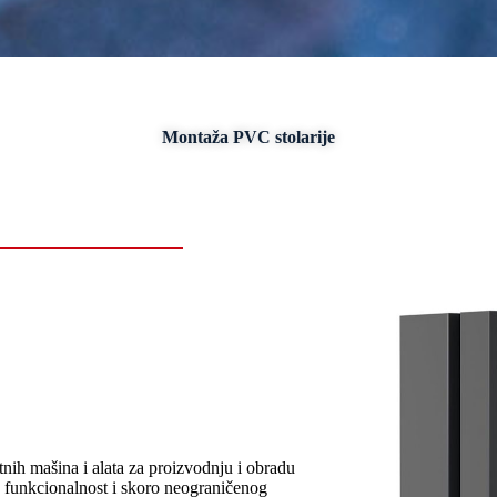
Montaža PVC stolarije
etnih mašina i alata za proizvodnju i obradu
e funkcionalnost i skoro neograničenog