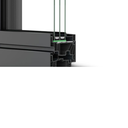
a do ugradnje.
treba da zadovolji kao energetski efikasan proizvod.
skupljanje, sve u zavisnosti od temperature. U slučaju da
a čak i do vidnih oštećenja. Poteškoće u funkcionisanju se