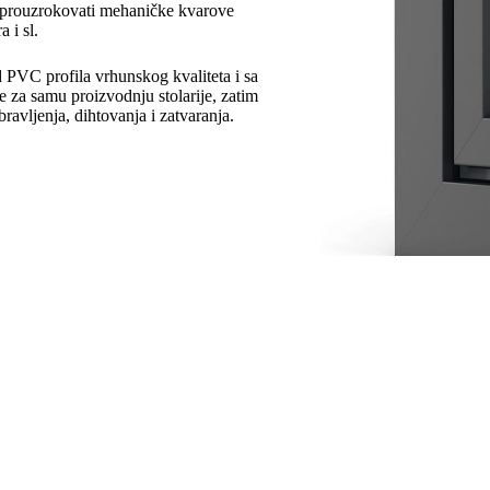
e prouzrokovati mehaničke kvarove
 i sl.
PVC profila vrhunskog kvaliteta i sa
e za samu proizvodnju stolarije, zatim
ravljenja, dihtovanja i zatvaranja.
ne norme i zahteve koje treba imati u vidu od momenta projektovanja p
 smanjivanje izolacionih vrednosti koje PVC stolarija poseduje i koje 
g otvora i PVC stolarije mora postaviti tako da omogućava širenje ili 
h diletacija može doći do problema u pogledu funkcionisanja stolarije, p
remenom može dovesti do većih fizičkih oštećenja.