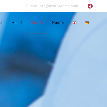
E-mail: info@uzaroprema.com
kla
Alumil
Montaža
Kontakt